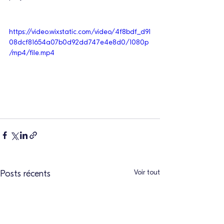
https://video.wixstatic.com/video/4f8bdf_d91
08dcf81654a07b0d92dd747e4e8d0/1080p
/mp4/file.mp4
Voir tout
Posts récents