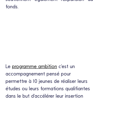
fonds. 
Le 
programme ambition
c'est un 
accompagnement pensé pour 
permettre à 10 jeunes de réaliser leurs 
études ou leurs formations qualifiantes 
dans le but d'accélérer leur insertion 
professionnelle ou le retour à l'emploi. 
88% des lauréats accompagnés ont 
validé leur diplôme ou leur formation.
Sur ces 88% de diplômés, nous 
constatons 93% de résultats positifs : 