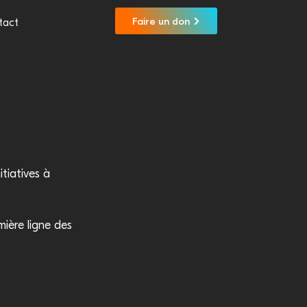
Faire un don
tact
tiatives à
ière ligne des