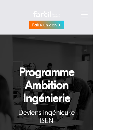
Faire un don
Programme
Ambition
Ingénierie
Deviens ingénieur.e
ISEN