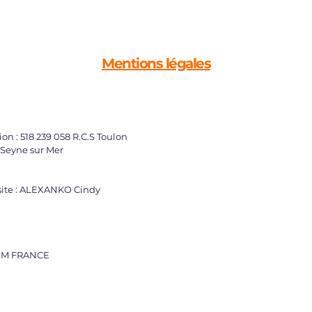
me
Notre philosophie
Nos actions
Newsroom
Con
Mentions légales
n : 518 239 058 R.C.S Toulon
a Seyne sur Mer
site : ALEXANKO Cindy
.COM FRANCE