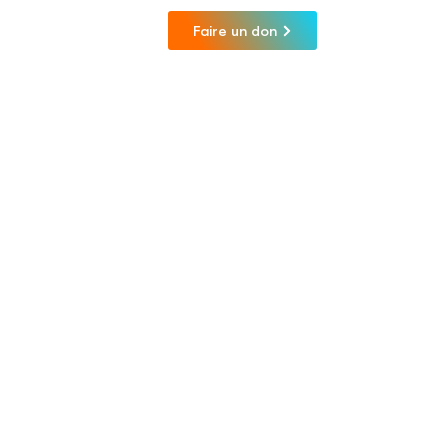
Faire un don
tact