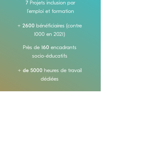
7
P
rojets inclusion par
l’emploi et formation
+ 2600
bénéficiaires (contre
1000 en 2021)
Près de
160
encadrants
socio-éducatifs
+ de 5000
heures de travail
dédiées
7
régions concernées
(contre
4
départements en
2021)
Interventions quotidiennes
du pôle de compétences du