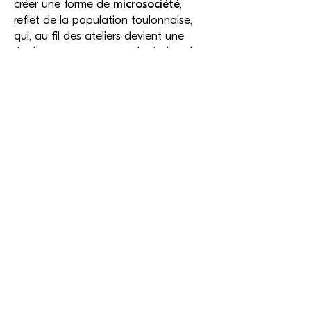
créer une forme de
microsociété
,
reflet de la population toulonnaise,
qui, au fil des ateliers devient une
équipe, un groupe constitué, dans le
respect des spécificités de chacun. Ce
respect mutuel
est d’ailleurs la force
de ce groupe, chaque enfant
pouvant puiser dans ce qu’il sait faire
de mieux pour s’épanouir et trouver la
ressource d’aller vers ce qu’il ne
connaît pas encore. Il y découvre et
approfondit un
mode d’expression
propre à lui-même
.
L’âge de raisonner, de dire, de
fabriquer son langage
. Et puis l’âge
de vivre ensemble, dans
l’épanouissement de la différence de
chacun. Les ateliers se déroulent hors
temps scolaire. Cela signifie qu’ils sont